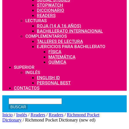
SOCIAL STUDIES
STOPWATCH
DICCIONARIO
READERS
LECTURAS
ROJA (14 A 16 AÑOS)
BACHILLERATO INTERNACIONAL
COMPLEMENTARIOS
TALLERES DE LECTURA
EJERCICIOS PARA BACHILLERATO
FÍSICA
MATEMÁTICA
QUÍMICA
SUPERIOR
INGLÉS
ENGLISH ID
PERSONAL BEST
CONTACTOS
Inicio
/
Inglés
/
Readers
/
Readers
/
Richmond Pocket
Dictionary
/ Richmond Pocket Dictionary (new ed)