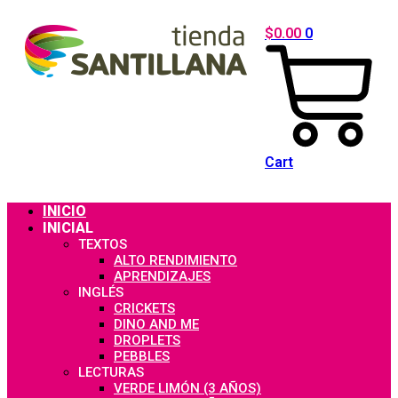
Ir
al
$
0.00
0
contenido
Cart
INICIO
INICIAL
TEXTOS
ALTO RENDIMIENTO
APRENDIZAJES
INGLÉS
CRICKETS
DINO AND ME
DROPLETS
PEBBLES
LECTURAS
VERDE LIMÓN (3 AÑOS)