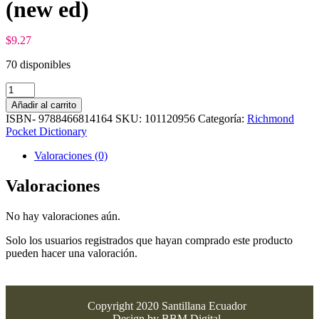
(new ed)
$
9.27
70 disponibles
Richmond
Pocket
Añadir al carrito
Dictionary
ISBN-
9788466814164
SKU:
101120956
Categoría:
Richmond
(new
Pocket Dictionary
ed)
cantidad
Valoraciones (0)
Valoraciones
No hay valoraciones aún.
Solo los usuarios registrados que hayan comprado este producto
pueden hacer una valoración.
Copyright 2020 Santillana Ecuador
Design by BBM Digital